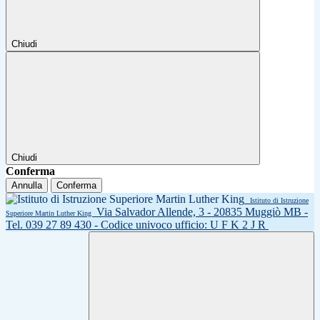
Chiudi
Chiudi
Conferma
Annulla
Conferma
Istituto di Istruzione
Via Salvador Allende, 3 - 20835 Muggiò MB -
Superiore Martin Luther King
Tel. 039 27 89 430 - Codice univoco ufficio: U F K 2 J R