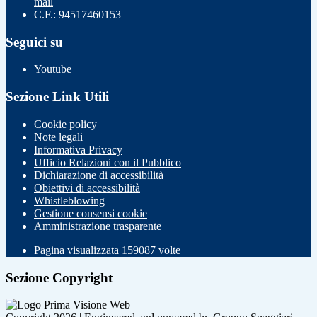
mail
C.F.: 94517460153
Seguici su
Youtube
Sezione Link Utili
Cookie policy
Note legali
Informativa Privacy
Ufficio Relazioni con il Pubblico
Dichiarazione di accessibilità
Obiettivi di accessibilità
Whistleblowing
Gestione consensi cookie
Amministrazione trasparente
Pagina visualizzata
159087
volte
Sezione Copyright