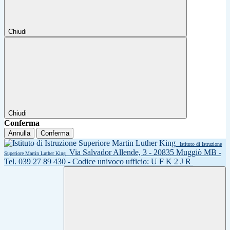
Chiudi
Chiudi
Conferma
Annulla
Conferma
Istituto di Istruzione
Via Salvador Allende, 3 - 20835 Muggiò MB -
Superiore Martin Luther King
Tel. 039 27 89 430 - Codice univoco ufficio: U F K 2 J R