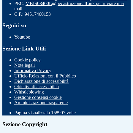
PEC:
MBIS08400L@pec.istruzione.it
Link per inviare una
mail
C.F.: 94517460153
Seguici su
Youtube
Sezione Link Utili
Cookie policy
Note legali
Informativa Privacy
Ufficio Relazioni con il Pubblico
Dichiarazione di accessibilità
Obiettivi di accessibilità
Whistleblowing
Gestione consensi cookie
Amministrazione trasparente
Pagina visualizzata
158997
volte
Sezione Copyright