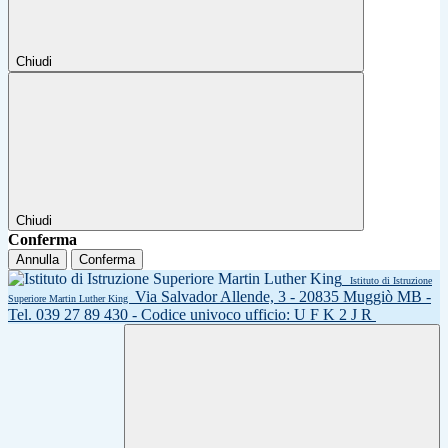
Chiudi
Chiudi
Conferma
Annulla
Conferma
Istituto di Istruzione
Via Salvador Allende, 3 - 20835 Muggiò MB -
Superiore Martin Luther King
Tel. 039 27 89 430 - Codice univoco ufficio: U F K 2 J R