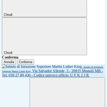
Chiudi
Chiudi
Conferma
Annulla
Conferma
Istituto di Istruzione
Via Salvador Allende, 3 - 20835 Muggiò MB -
Superiore Martin Luther King
Tel. 039 27 89 430 - Codice univoco ufficio: U F K 2 J R