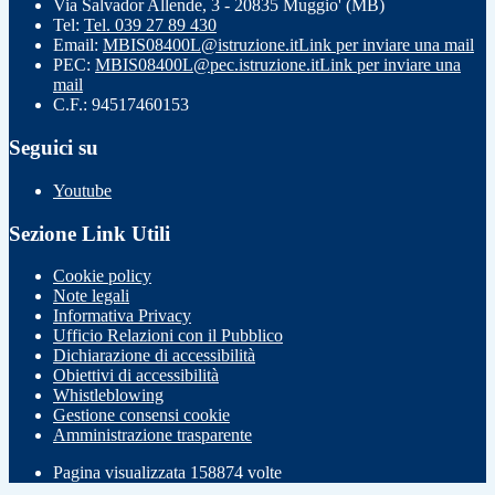
Via Salvador Allende, 3 - 20835 Muggio' (MB)
Tel:
Tel. 039 27 89 430
Email:
MBIS08400L@istruzione.it
Link per inviare una mail
PEC:
MBIS08400L@pec.istruzione.it
Link per inviare una
mail
C.F.: 94517460153
Seguici su
Youtube
Sezione Link Utili
Cookie policy
Note legali
Informativa Privacy
Ufficio Relazioni con il Pubblico
Dichiarazione di accessibilità
Obiettivi di accessibilità
Whistleblowing
Gestione consensi cookie
Amministrazione trasparente
Pagina visualizzata
158874
volte