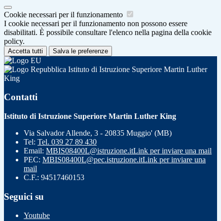
Cookie necessari per il funzionamento
I cookie necessari per il funzionamento non possono essere
disabilitati. È possibile consultare l'elenco nella pagina della cookie
policy.
Accetta tutti
Salva le preferenze
Istituto di Istruzione Superiore Martin Luther
King
Contatti
Istituto di Istruzione Superiore Martin Luther King
Via Salvador Allende, 3 - 20835 Muggio' (MB)
Tel:
Tel. 039 27 89 430
Email:
MBIS08400L@istruzione.it
Link per inviare una mail
PEC:
MBIS08400L@pec.istruzione.it
Link per inviare una
mail
C.F.: 94517460153
Seguici su
Youtube