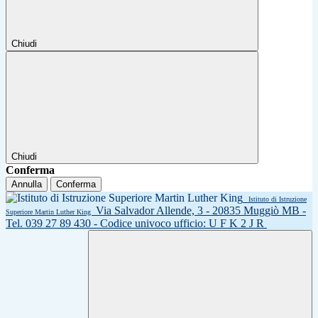
Chiudi
Chiudi
Conferma
Annulla
Conferma
Istituto di Istruzione
Via Salvador Allende, 3 - 20835 Muggiò MB -
Superiore Martin Luther King
Tel. 039 27 89 430 - Codice univoco ufficio: U F K 2 J R