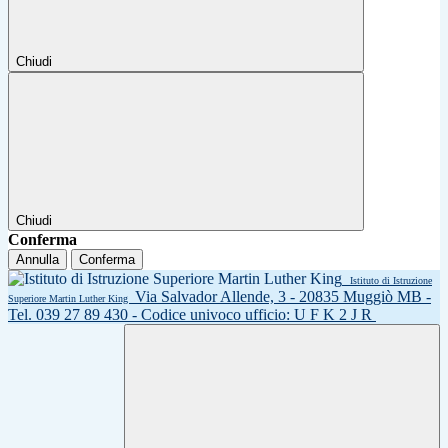
Chiudi
Chiudi
Conferma
Annulla
Conferma
Istituto di Istruzione
Via Salvador Allende, 3 - 20835 Muggiò MB -
Superiore Martin Luther King
Tel. 039 27 89 430 - Codice univoco ufficio: U F K 2 J R