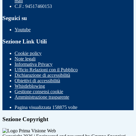
mail
C.F.: 94517460153
Seguici su
Youtube
Sezione Link Utili
Cookie policy
Note legali
Informativa Privacy
Ufficio Relazioni con il Pubblico
Dichiarazione di accessibilità
Obiettivi di accessibilità
Whistleblowing
Gestione consensi cookie
Amministrazione trasparente
Pagina visualizzata
158875
volte
Sezione Copyright