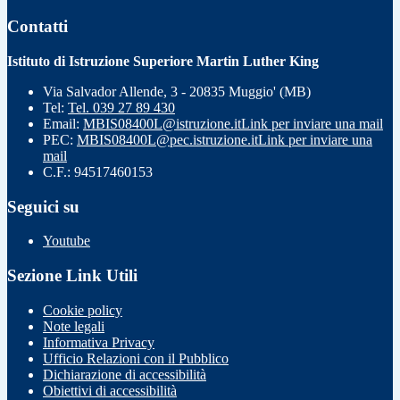
Contatti
Istituto di Istruzione Superiore Martin Luther King
Via Salvador Allende, 3 - 20835 Muggio' (MB)
Tel:
Tel. 039 27 89 430
Email:
MBIS08400L@istruzione.it
Link per inviare una mail
PEC:
MBIS08400L@pec.istruzione.it
Link per inviare una
mail
C.F.: 94517460153
Seguici su
Youtube
Sezione Link Utili
Cookie policy
Note legali
Informativa Privacy
Ufficio Relazioni con il Pubblico
Dichiarazione di accessibilità
Obiettivi di accessibilità