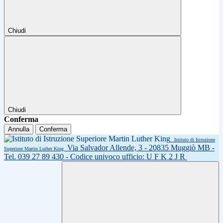
Chiudi
Chiudi
Conferma
Annulla
Conferma
Istituto di Istruzione
Via Salvador Allende, 3 - 20835 Muggiò MB -
Superiore Martin Luther King
Tel. 039 27 89 430 - Codice univoco ufficio: U F K 2 J R