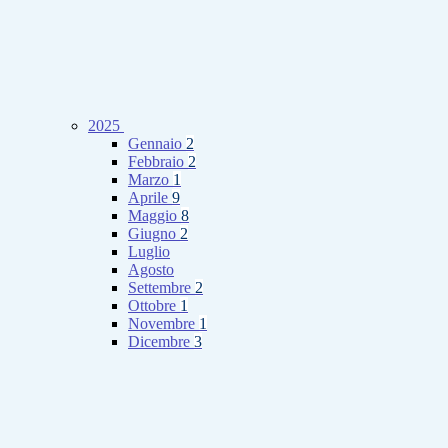
2025
Gennaio
2
Febbraio
2
Marzo
1
Aprile
9
Maggio
8
Giugno
2
Luglio
Agosto
Settembre
2
Ottobre
1
Novembre
1
Dicembre
3