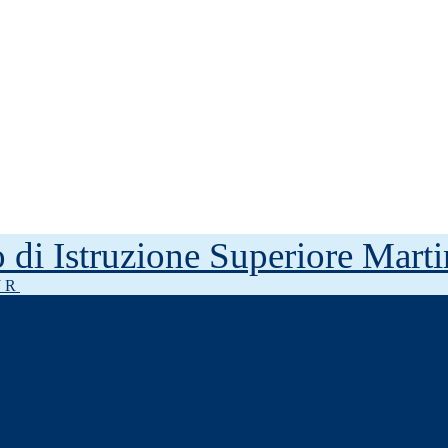
to di Istruzione Superiore Mar
J R