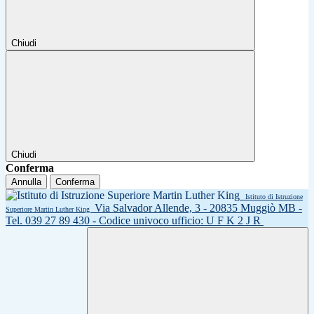
Chiudi
Chiudi
Conferma
Annulla
Conferma
Istituto di Istruzione
Via Salvador Allende, 3 - 20835 Muggiò MB -
Superiore Martin Luther King
Tel. 039 27 89 430 - Codice univoco ufficio: U F K 2 J R