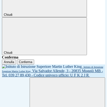
Chiudi
Chiudi
Conferma
Annulla
Conferma
Istituto di Istruzione
Via Salvador Allende, 3 - 20835 Muggiò MB -
Superiore Martin Luther King
Tel. 039 27 89 430 - Codice univoco ufficio: U F K 2 J R