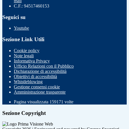
mail
C.F.: 94517460153
Seguici su
Youtube
Sezione Link Utili
Cookie policy
Note legali
Informativa Privacy
Ufficio Relazioni con il Pubblico
Dichiarazione di accessibilità
Obiettivi di accessibilità
Whistleblowing
Gestione consensi cookie
Amministrazione trasparente
Pagina visualizzata
159171
volte
Sezione Copyright