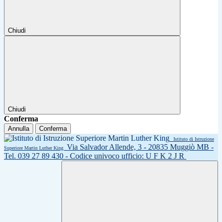
Chiudi
Chiudi
Conferma
Annulla
Conferma
Istituto di Istruzione
Via Salvador Allende, 3 - 20835 Muggiò MB -
Superiore Martin Luther King
Tel. 039 27 89 430 - Codice univoco ufficio: U F K 2 J R