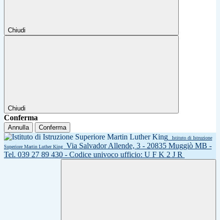
Chiudi
Chiudi
Conferma
Annulla
Conferma
Istituto di Istruzione
Via Salvador Allende, 3 - 20835 Muggiò MB -
Superiore Martin Luther King
Tel. 039 27 89 430 - Codice univoco ufficio: U F K 2 J R